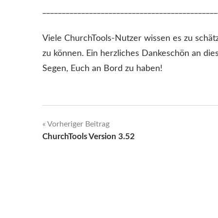
_____________________________________________
Viele ChurchTools-Nutzer wissen es zu schät
zu können. Ein herzliches Dankeschön an diese
Segen, Euch an Bord zu haben!
Beitragsnavigation
Vorheriger Beitrag
ChurchTools Version 3.52