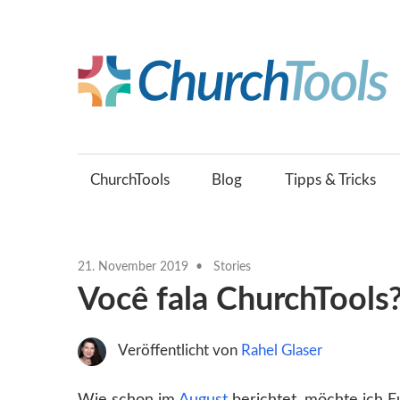
Zum
Inhalt
springen
Gemeinsam
Kirche
gestalten.
ChurchTools
Blog
Tipps & Tricks
21. November 2019
Stories
Você fala ChurchTools
Veröffentlicht von
Rahel Glaser