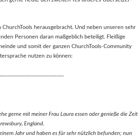
uch gerne heute den zweiten Teil unseres Übersetzer-
n ChurchTools herausgebracht. Und neben unseren sehr
nden Personen daran maßgeblich beteiligt. Fleißige
emeinde und somit der ganzen ChurchTools-Community
ttersprache nutzen zu können:
__________________________
 gehe gerne mit meiner Frau Laura essen oder genieße die Zeit
Shrewsbury, England.
einem Jahr und haben es für sehr nützlich befunden; nun