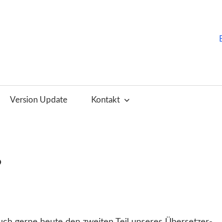
ChurchTools
Blog
Version Update
Kontakt
(Deutsch)
?