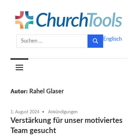
Zum
Inhalt
springen
Gemeinsam
ChurchTools
Suchen
Englisch
Kirche
Suchen
nach:
gestalten.
Blog
(Deutsch)
Autor:
Rahel Glaser
1. August 2024
Ankündigungen
Verstärkung für unser motiviertes
Team gesucht