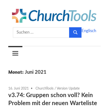
Zum
Inhalt
springen
Gemeinsam
ChurchTools
Suchen
Englisch
Kirche
Suchen
nach:
gestalten.
Blog
(Deutsch)
Monat:
Juni 2021
16. Juni 2021
ChurchTools
/
Version Update
v3.74: Gruppen schon voll? Kein
Problem mit der neuen Warteliste