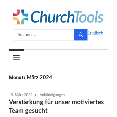
Zum
Inhalt
springen
Gemeinsam
ChurchTools
Suchen
Englisch
Kirche
Suchen
nach:
gestalten.
Blog
(Deutsch)
Monat:
März 2024
15. März 2024
Ankündigungen
Verstärkung für unser motiviertes
Team gesucht