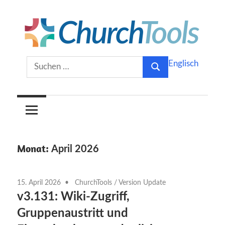
Zum
Inhalt
springen
Gemeinsam
ChurchTools
Suchen
Englisch
Kirche
Suchen
nach:
gestalten.
Blog
(Deutsch)
Monat:
April 2026
15. April 2026
ChurchTools
/
Version Update
v3.131: Wiki-Zugriff,
Gruppenaustritt und