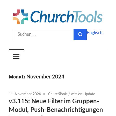
Zum
Inhalt
springen
Gemeinsam
ChurchTools
Suchen
Englisch
Kirche
Suchen
nach:
gestalten.
Blog
(Deutsch)
Monat:
November 2024
11. November 2024
ChurchTools
/
Version Update
v3.115: Neue Filter im Gruppen-
Modul, Push-Benachrichtigungen