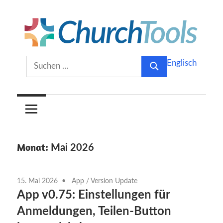
Zum
Inhalt
springen
Gemeinsam
ChurchTools
Suchen
Englisch
Kirche
Suchen
nach:
gestalten.
Blog
(Deutsch)
Monat:
Mai 2026
15. Mai 2026
App
/
Version Update
App v0.75: Einstellungen für
Anmeldungen, Teilen-Button