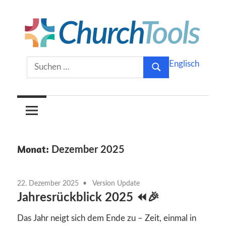
Zum
Inhalt
springen
Gemeinsam
ChurchTools
Suchen
Englisch
Kirche
Suchen
nach:
gestalten.
Blog
(Deutsch)
Monat:
Dezember 2025
22. Dezember 2025
Version Update
Jahresrückblick 2025 ⏪🎉
Das Jahr neigt sich dem Ende zu – Zeit, einmal in