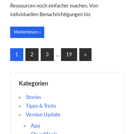
Ressourcen noch einfacher machen. Von
individuellen Benachrichtigungen bis
Weiterlesen
Seitennummerierung
Nächste
1
2
3
…
19
»
Beiträge
der
Beiträge
Kategorien
Stories
Tipps & Tricks
Version Update
App