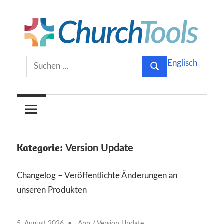
Zum
Inhalt
springen
Gemeinsam
ChurchTools
Suchen
Englisch
Kirche
Suchen
nach:
gestalten.
Blog
(Deutsch)
Kategorie:
Version Update
Changelog – Veröffentlichte Änderungen an
unseren Produkten
5. August 2026
App
/
Version Update