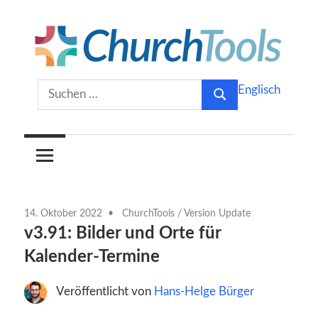
Zum
Inhalt
springen
Gemeinsam
ChurchTools
Suchen
Englisch
Kirche
Suchen
nach:
gestalten.
Blog
(Deutsch)
14. Oktober 2022
ChurchTools
/
Version Update
v3.91: Bilder und Orte für
Kalender-Termine
Veröffentlicht von
Hans-Helge Bürger