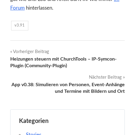
Forum
hinterlassen.
v3.91
Beitragsnavigation
Vorheriger Beitrag
Heizungen steuern mit ChurchTools – IP-Symcon-
Plugin (Community-Plugin)
Nächster Beitrag
App v0.38: Simulieren von Personen, Event-Anhänge
und Termine mit Bildern und Ort
Kategorien
Stories