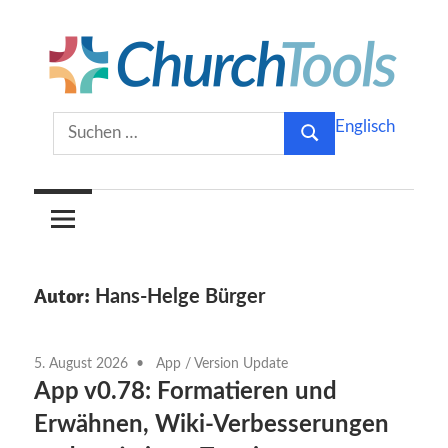
Zum
Inhalt
springen
Gemeinsam
ChurchTools
Suchen
Englisch
Kirche
Suchen
nach:
gestalten.
Blog
(Deutsch)
Autor:
Hans-Helge Bürger
5. August 2026
App
/
Version Update
App v0.78: Formatieren und
Erwähnen, Wiki-Verbesserungen