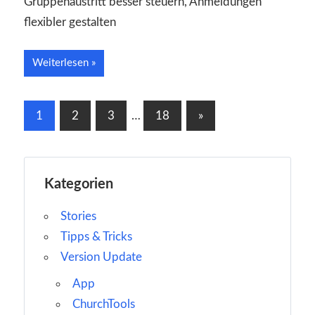
Gruppenaustritt besser steuern, Anmeldungen
flexibler gestalten
Weiterlesen
Seitennummerierung
Nächste
1
2
3
…
18
»
Beiträge
der
Beiträge
Kategorien
Stories
Tipps & Tricks
Version Update
App
ChurchTools