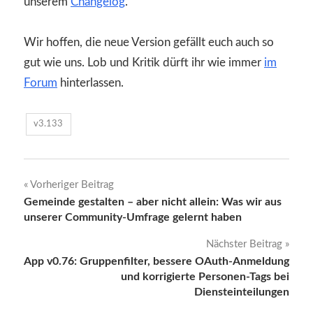
unserem
Changelog
.
Wir hoffen, die neue Version gefällt euch auch so
gut wie uns. Lob und Kritik dürft ihr wie immer
im
Forum
hinterlassen.
v3.133
Beitragsnavigation
Vorheriger Beitrag
Gemeinde gestalten – aber nicht allein: Was wir aus
unserer Community-Umfrage gelernt haben
Nächster Beitrag
App v0.76: Gruppenfilter, bessere OAuth-Anmeldung
und korrigierte Personen-Tags bei
Diensteinteilungen