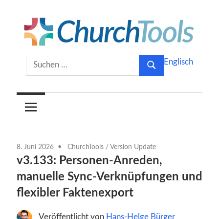
Zum
Inhalt
springen
Gemeinsam
ChurchTools
Suchen
Englisch
Kirche
Suchen
nach:
gestalten.
Blog
(Deutsch)
8. Juni 2026
ChurchTools
/
Version Update
v3.133: Personen-Anreden,
manuelle Sync-Verknüpfungen und
flexibler Faktenexport
Veröffentlicht von
Hans-Helge Bürger