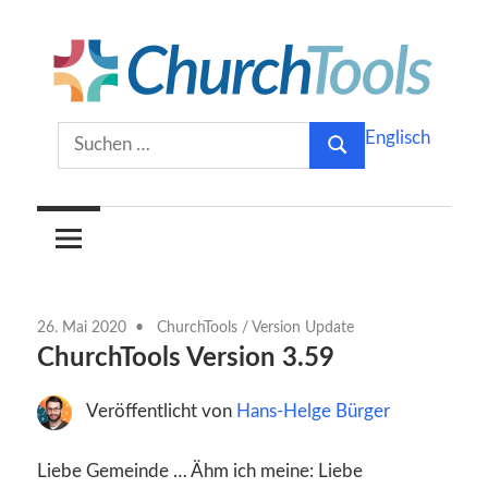
Zum
Inhalt
springen
Gemeinsam
ChurchTools
Suchen
Englisch
Kirche
Suchen
nach:
gestalten.
Blog
(Deutsch)
26. Mai 2020
ChurchTools
/
Version Update
ChurchTools Version 3.59
Veröffentlicht von
Hans-Helge Bürger
Liebe Gemeinde … Ähm ich meine: Liebe