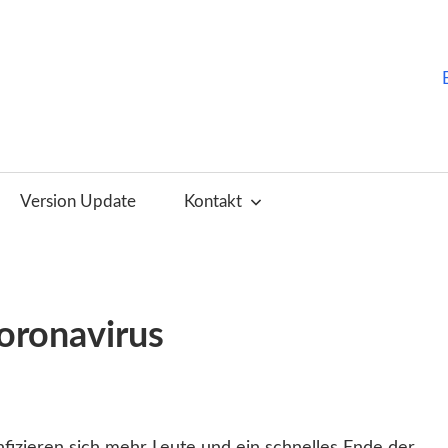
ChurchTools
Blog
Version Update
Kontakt
(Deutsch)
oronavirus