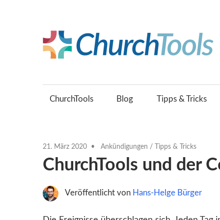
Zum
Inhalt
springen
Gemeinsam
Kirche
gestalten.
ChurchTools
Blog
Tipps & Tricks
21. März 2020
Ankündigungen
/
Tipps & Tricks
ChurchTools und der C
Veröffentlicht von
Hans-Helge Bürger