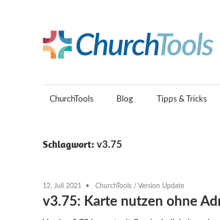
Zum
Inhalt
springen
Gemeinsam
Kirche
gestalten.
ChurchTools
Blog
Tipps & Tricks
Schlagwort:
v3.75
12. Juli 2021
ChurchTools
/
Version Update
v3.75: Karte nutzen ohne Ad