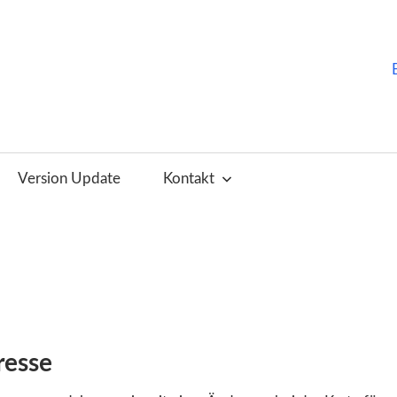
ChurchTools
Blog
Version Update
Kontakt
(Deutsch)
resse