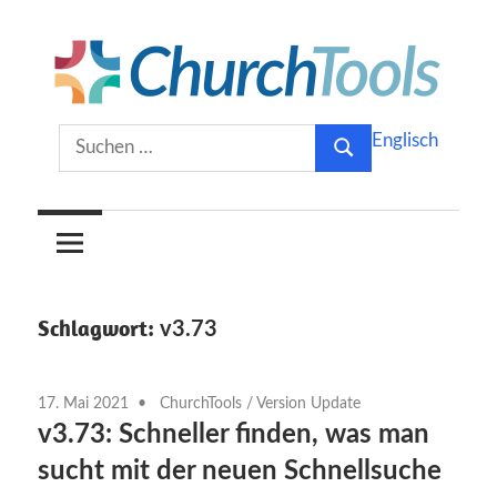
Zum
Inhalt
springen
Gemeinsam
ChurchTools
Suchen
Englisch
Kirche
Suchen
nach:
gestalten.
Blog
(Deutsch)
Schlagwort:
v3.73
17. Mai 2021
ChurchTools
/
Version Update
v3.73: Schneller finden, was man
sucht mit der neuen Schnellsuche