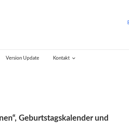
ChurchTools
Blog
Version Update
Kontakt
(Deutsch)
nen“, Geburtstagskalender und