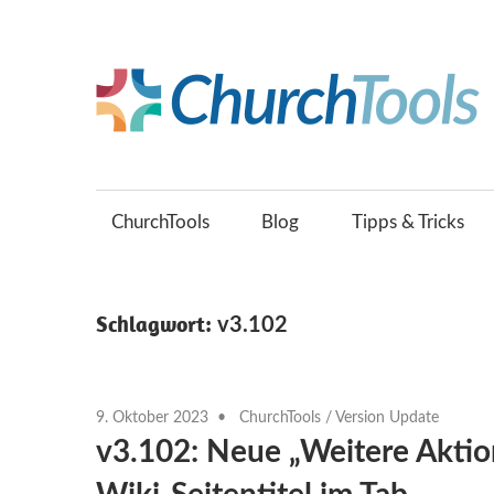
Zum
Inhalt
springen
Gemeinsam
Kirche
gestalten.
ChurchTools
Blog
Tipps & Tricks
Schlagwort:
v3.102
9. Oktober 2023
ChurchTools
/
Version Update
v3.102: Neue „Weitere Aktio