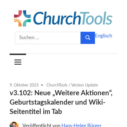
Zum
Inhalt
springen
Gemeinsam
ChurchTools
Suchen
Englisch
Kirche
Suchen
nach:
gestalten.
Blog
(Deutsch)
9. Oktober 2023
ChurchTools
/
Version Update
v3.102: Neue „Weitere Aktionen“,
Geburtstagskalender und Wiki-
Seitentitel im Tab
Veröffentlicht von
Hans-Helge Bürger