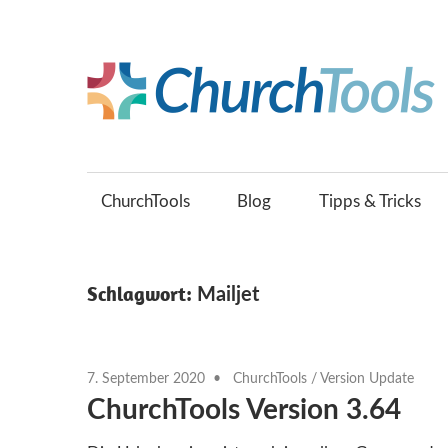
Zum
Inhalt
springen
Gemeinsam
Kirche
gestalten.
ChurchTools
Blog
Tipps & Tricks
Schlagwort:
Mailjet
7. September 2020
ChurchTools
/
Version Update
ChurchTools Version 3.64