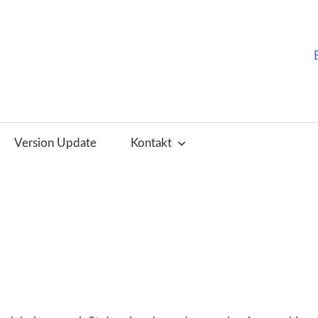
ChurchTools
Blog
Version Update
Kontakt
(Deutsch)