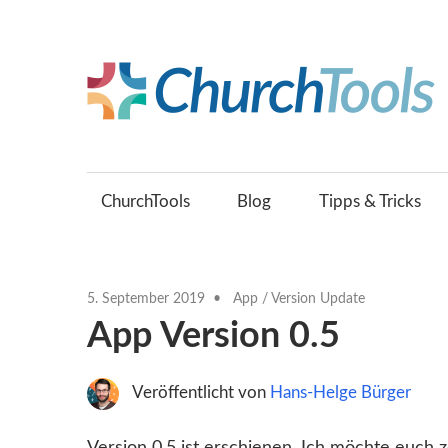
Zum
Inhalt
springen
Gemeinsam
Kirche
gestalten.
ChurchTools
Blog
Tipps & Tricks
5. September 2019
App
/
Version Update
App Version 0.5
Veröffentlicht von
Hans-Helge Bürger