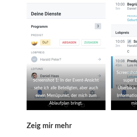
Screenshot
Screenshot 1: In der Event-Ansicht
super E
sehe ich alle Beteiligten, aber auch
Überblick 
einen Menüpunkt, der mich zum
Informatio
Ablaufplan bringt.
mic
Zeig mir mehr