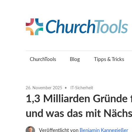
Zum
Inhalt
springen
Gemeinsam
Kirche
gestalten.
ChurchTools
Blog
Tipps & Tricks
26. November 2025
IT-Sicherheit
1,3 Milliarden Gründe 
und was das mit Nächs
Veröffentlicht von
Benjamin Kannegießer