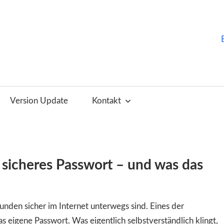
ChurchTools
Blog
Version Update
Kontakt
(Deutsch)
n sicheres Passwort – und was das
unden sicher im Internet unterwegs sind. Eines der
as eigene Passwort. Was eigentlich selbstverständlich klingt,