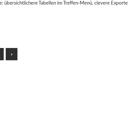
: übersichtlichere Tabellen im Treffen-Menü, clevere Exporte
Nächste
»
Beiträge