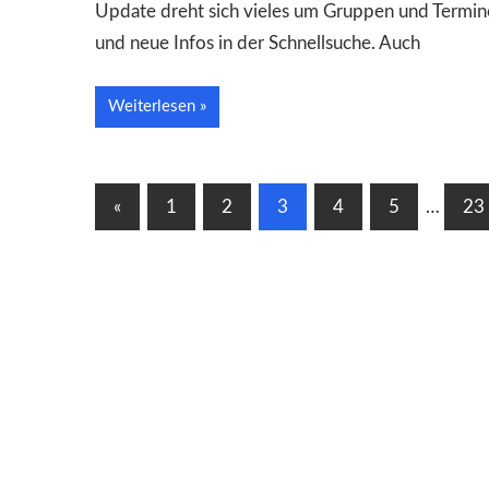
Update dreht sich vieles um Gruppen und Termine
und neue Infos in der Schnellsuche. Auch
Weiterlesen
Seitennummerierung
Vorherige
«
1
2
3
4
5
…
23
Beiträge
der
Beiträge