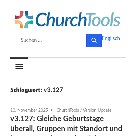
Zum
Inhalt
springen
Gemeinsam
ChurchTools
Suchen
Englisch
Kirche
Suchen
nach:
gestalten.
Blog
(Deutsch)
Schlagwort:
v3.127
10. November 2025
ChurchTools
/
Version Update
v3.127: Gleiche Geburtstage
überall, Gruppen mit Standort und