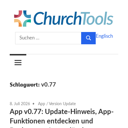
Zum
Inhalt
springen
Gemeinsam
ChurchTools
Suchen
Englisch
Kirche
Suchen
nach:
gestalten.
Blog
(Deutsch)
Schlagwort:
v0.77
8. Juli 2026
App
/
Version Update
App v0.77: Update-Hinweis, App-
Funktionen entdecken und