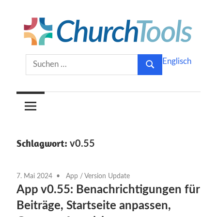
Zum
Inhalt
springen
Gemeinsam
ChurchTools
Suchen
Englisch
Kirche
Suchen
nach:
gestalten.
Blog
(Deutsch)
Schlagwort:
v0.55
7. Mai 2024
App
/
Version Update
App v0.55: Benachrichtigungen für
Beiträge, Startseite anpassen,