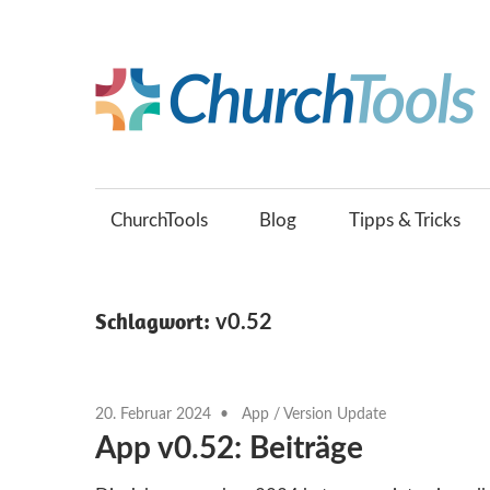
Zum
Inhalt
springen
Gemeinsam
Kirche
gestalten.
ChurchTools
Blog
Tipps & Tricks
Schlagwort:
v0.52
20. Februar 2024
App
/
Version Update
App v0.52: Beiträge