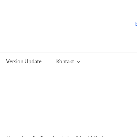
ChurchTools
Blog
Version Update
Kontakt
(Deutsch)