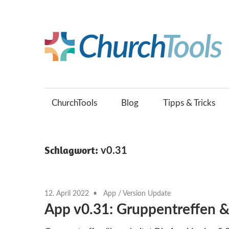
Zum
Inhalt
springen
Gemeinsam
Kirche
gestalten.
ChurchTools
Blog
Tipps & Tricks
Schlagwort:
v0.31
12. April 2022
App
/
Version Update
App v0.31: Gruppentreffen 