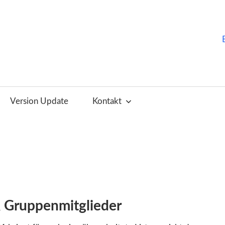
ChurchTools
Blog
Version Update
Kontakt
(Deutsch)
& Gruppenmitglieder