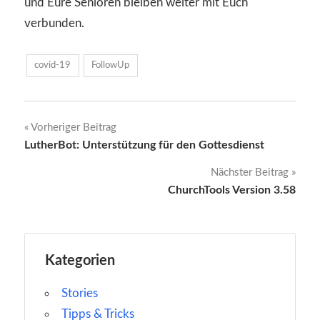
und Eure Senioren bleiben weiter mit Euch
verbunden.
covid-19
FollowUp
Beitragsnavigation
Vorheriger Beitrag
LutherBot: Unterstützung für den Gottesdienst
Nächster Beitrag
ChurchTools Version 3.58
Kategorien
Stories
Tipps & Tricks