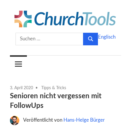
Zum
Inhalt
springen
Gemeinsam
ChurchTools
Suchen
Englisch
Kirche
Suchen
nach:
gestalten.
Blog
(Deutsch)
3. April 2020
Tipps & Tricks
Senioren nicht vergessen mit
FollowUps
Veröffentlicht von
Hans-Helge Bürger