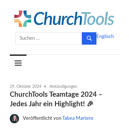
Zum
Inhalt
springen
Gemeinsam
ChurchTools
Suchen
Englisch
Kirche
Suchen
nach:
gestalten.
Blog
(Deutsch)
29. Oktober 2024
Ankündigungen
ChurchTools Teamtage 2024 –
Jedes Jahr ein Highlight! 🎉
Veröffentlicht von
Tabea Martens