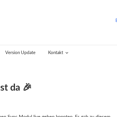
ChurchTools
Blog
Version Update
Kontakt
(Deutsch)
st da 🎉