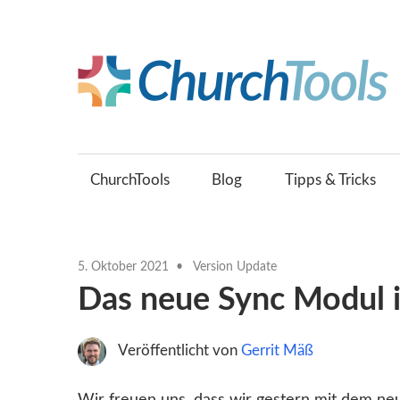
Zum
Inhalt
springen
Gemeinsam
Kirche
gestalten.
ChurchTools
Blog
Tipps & Tricks
5. Oktober 2021
Version Update
Das neue Sync Modul i
Veröffentlicht von
Gerrit Mäß