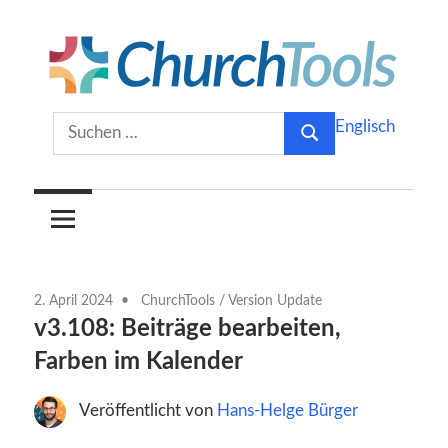
Zum
Inhalt
springen
Gemeinsam
ChurchTools
Suchen
Englisch
Kirche
Suchen
nach:
gestalten.
Blog
(Deutsch)
2. April 2024
ChurchTools
/
Version Update
v3.108: Beiträge bearbeiten,
Farben im Kalender
Veröffentlicht von
Hans-Helge Bürger