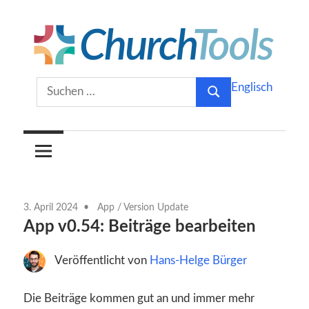
Zum
Inhalt
springen
Gemeinsam
ChurchTools
Suchen
Englisch
Kirche
Suchen
nach:
gestalten.
Blog
(Deutsch)
3. April 2024
App
/
Version Update
App v0.54: Beiträge bearbeiten
Veröffentlicht von
Hans-Helge Bürger
Die Beiträge kommen gut an und immer mehr