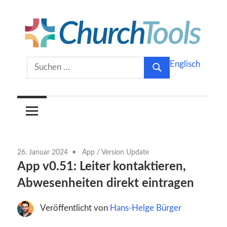
Zum
Inhalt
springen
Gemeinsam
ChurchTools
Suchen
Englisch
Kirche
Suchen
nach:
gestalten.
Blog
(Deutsch)
26. Januar 2024
App
/
Version Update
App v0.51: Leiter kontaktieren,
Abwesenheiten direkt eintragen
Veröffentlicht von
Hans-Helge Bürger