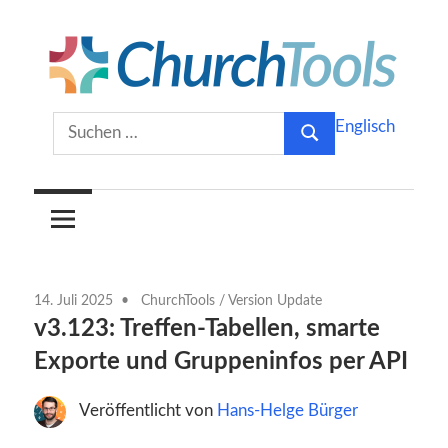
Zum
Inhalt
springen
Gemeinsam
ChurchTools
Suchen
Englisch
Kirche
Suchen
nach:
gestalten.
Blog
(Deutsch)
14. Juli 2025
ChurchTools
/
Version Update
v3.123: Treffen-Tabellen, smarte
Exporte und Gruppeninfos per API
Veröffentlicht von
Hans-Helge Bürger