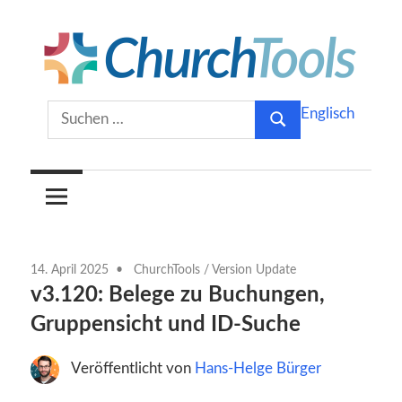
Zum
Inhalt
springen
Gemeinsam
ChurchTools
Suchen
Englisch
Kirche
Suchen
nach:
gestalten.
Blog
(Deutsch)
14. April 2025
ChurchTools
/
Version Update
v3.120: Belege zu Buchungen,
Gruppensicht und ID-Suche
Veröffentlicht von
Hans-Helge Bürger